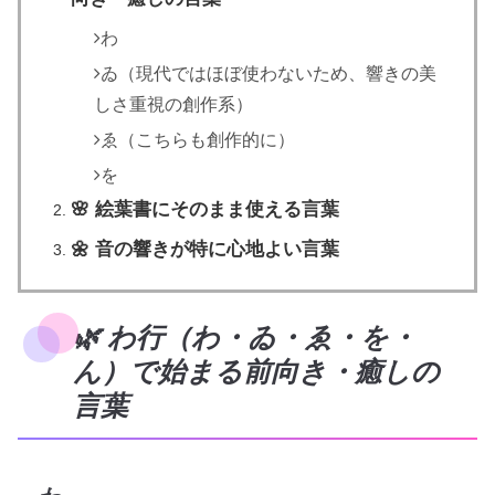
わ
ゐ（現代ではほぼ使わないため、響きの美
しさ重視の創作系）
ゑ（こちらも創作的に）
を
🌸 絵葉書にそのまま使える言葉
🌼 音の響きが特に心地よい言葉
🌿 わ行（わ・ゐ・ゑ・を・
ん）で始まる前向き・癒しの
言葉