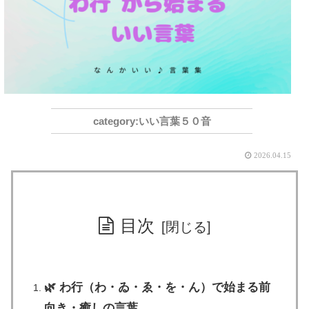
いい言葉５０音
2026.04.15
目次
🌿 わ行（わ・ゐ・ゑ・を・ん）で始まる前
向き・癒しの言葉