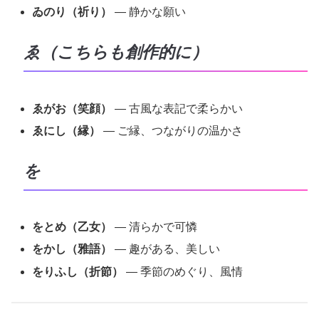
ゐのり（祈り）
— 静かな願い
ゑ（こちらも創作的に）
ゑがお（笑顔）
— 古風な表記で柔らかい
ゑにし（縁）
— ご縁、つながりの温かさ
を
をとめ（乙女）
— 清らかで可憐
をかし（雅語）
— 趣がある、美しい
をりふし（折節）
— 季節のめぐり、風情