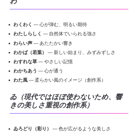
わ
わくわく
— 心が弾む、明るい期待
わたしらしく
— 自然体でいられる強さ
わらい声
— あたたかい響き
わかば（若葉）
— 新しい始まり、みずみずしさ
わすれな草
— やさしい記憶
わかちあう
— 心が通う
わた風
— 柔らかい風のイメージ（創作系）
ゐ（現代ではほぼ使わないため、響
きの美しさ重視の創作系）
ゐろどり（彩り）
— 色が広がるような美しさ